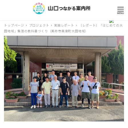
MENU
トップページ
プロジェクト
実施レポート
〔レポート〕「はじめての大
田地域」集落の教科書づくり（美祢市美東町大田地域）