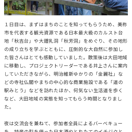
１日目は、まずはまちのことを知ってもらうため、美祢
市を代表する観光資源である日本最大級のカルスト台
地「秋吉台」や大鍾乳洞「秋芳洞」をめぐり、その地形
の成り立ちを学ぶとともに、圧倒的な大自然に参加し
た皆さんはとても感動していました。散策後は大田地域
に移動し、プロジェクトリーダーである井上さんに案内
していただきながら、明治維新ゆかりの「金麗社」な
どの寺社仏閣やまちの中心的な商業施設である「道の
駅みとう」などを訪れたほか、何気ない生活道を歩く
など、大田地域の実態を知ってもらう時間となりまし
た。
夜は交流会を兼ねて、参加者全員によるバーベキュー
を。特産の梨を使った日本酒やとれたてのイチジクと