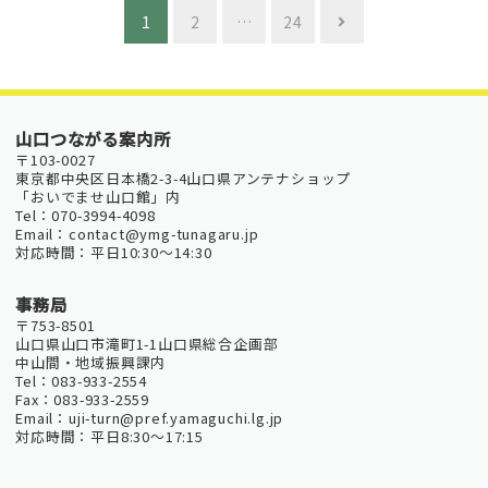
P
1
2
…
24
o
s
t
山口つながる案内所
〒103-0027
s
東京都中央区日本橋2-3-4山口県アンテナショップ
「おいでませ山口館」内
n
Tel：070-3994-4098
Email：contact@ymg-tunagaru.jp
a
対応時間：平日10:30～14:30
v
事務局
〒753-8501
i
山口県山口市滝町1-1山口県総合企画部
中山間・地域振興課内
g
Tel：083-933-2554
Fax：083-933-2559
a
Email：uji-turn@pref.yamaguchi.lg.jp
対応時間：平日8:30～17:15
t