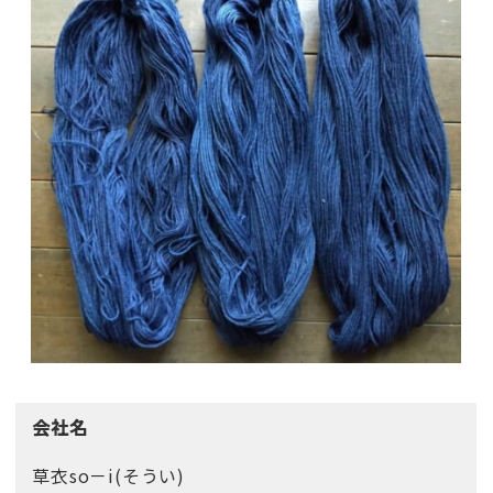
会社名
草衣so－i(そうい)