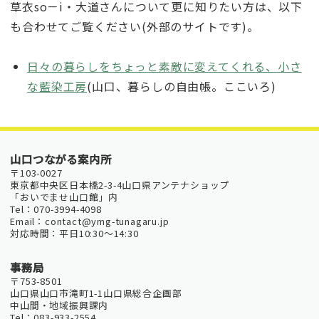
草衣so－i・大道さんについて更に知りたい方は、以下
も合わせてご覧ください(外部のサイトです)。
日々の暮らしをちょっと素敵に変えてくれる、小さ
な藍染工房
(山口、暮らしの自由帳。ここいろ)
山口つながる案内所
〒103-0027
東京都中央区日本橋2-3-4山口県アンテナショップ
「おいでませ山口館」内
Tel：070-3994-4098
Email：contact@ymg-tunagaru.jp
対応時間：平日10:30～14:30
事務局
〒753-8501
山口県山口市滝町1-1山口県総合企画部
中山間・地域振興課内
Tel：083-933-2554