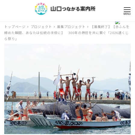
MENU
トップページ
プロジェクト
募集プロジェクト
【募集終了】【赤ふんを
締めた瞬間、あなたは伝統の主役に】 300年の熱狂を共に繋ぐ「2026通くじ
ら祭り」