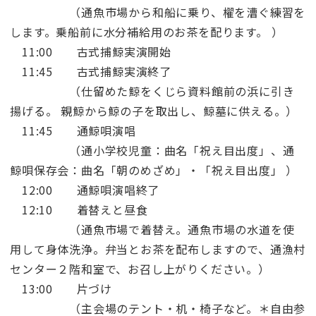
（通魚市場から和船に乗り、櫂を漕ぐ練習を
します。乗船前に水分補給用のお茶を配ります。 ）
11:00 古式捕鯨実演開始
11:45 古式捕鯨実演終了
（仕留めた鯨をくじら資料館前の浜に引き
揚げる。 親鯨から鯨の子を取出し、鯨墓に供える。）
11:45 通鯨唄演唱
（通小学校児童：曲名「祝え目出度」、通
鯨唄保存会：曲名「朝のめざめ」・「祝え目出度」 ）
12:00 通鯨唄演唱終了
12:10 着替えと昼食
（通魚市場で着替え。通魚市場の水道を使
用して身体洗浄。弁当とお茶を配布しますので、通漁村
センター２階和室で、お召し上がりください。）
13:00 片づけ
（主会場のテント・机・椅子など。＊自由参