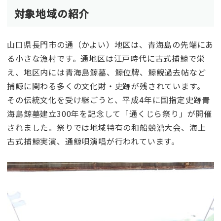
対象地域の紹介
山口県長門市の通（かよい）地区は、青海島の先端にあ
る小さな漁村です。通地区は江戸時代に古式捕鯨で栄
え、地区内には青海島鯨墓、鯨位牌、鯨鯢過去帖など
捕鯨に関わる多くの文化財・史跡が残されています。
その伝統文化を受け継ごうと、平成4年に国指定史跡青
海島鯨墓建立300年を記念して「通くじら祭り」が開催
されました。祭りでは地域特有の和船競漕大会、海上
古式捕鯨実演、通鯨唄演唱が行われています。