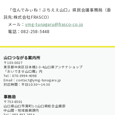
「住んでみぃね！ぶちええ山口」県民会議事務局（委
託先:株式会社FRASCO）
メール：
ymg-tunagaru@frasco-co.jp
電話：082-258-5448
山口つながる案内所
〒103-0027
東京都中央区日本橋2-3-4山口県アンテナショップ
「おいでませ山口館」内
Tel：070-3994-4098
Email：contact@ymg-tunagaru.jp
対応時間：平日10:30～14:30
事務局
〒753-8501
山口県山口市滝町1-1山口県総合企画部
中山間・地域振興課内
Tel：083-933-2554