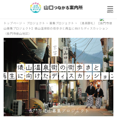
MENU
トップページ
プロジェクト
募集プロジェクト
〔満員御礼〕【長門市俵
山募集プロジェクト】俵山温泉街の街歩きと再生に向けたディスカッション
（長門市俵山地区）