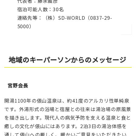
代表者：藤永義彦
宿泊可能人数：30名
連絡先等：（株）SD-WORLD（0837-29-
5000）
地域のキーパーソンからのメッセージ
宮野会長
開湯1100年の俵山温泉は、約41度のアルカリ性単純泉
です。外湯形式の浴場と宿屋との往来は湯治場の原風景
を描き出します。現代人の病気予防を支える温泉と食と
癒しの文化が俵山にはあります。2泊3日の湯治体感を
通して俵山への厳しく、暖かいご意見をいただきたい