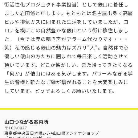
街活性化プロジェクト事業担当）として俵山に着任し
ました岩田悠と申します。もともとは名古屋出身で高層
ビルや排気ガスに囲まれた生活をしていましたが、コ
ロナを機にこの自然豊かな俵山という街に移住しまし
た。（今では鹿の鳴き声がアラーム代わりです・・・
笑）私の感じる俵山の魅力はズバリ”人”。自然体で心
優しい俵山の方たちに囲まれて毎日楽しく活動させて
頂いています。どこか懐かしい、また帰ってきたくなる
「何か」が俵山にはある気がします。パワーみなぎる学
生の皆様と新たなご縁が繋がれることを大変楽しみに
しています。どうぞよろしくお願いいたします。
山口つながる案内所
〒103-0027
東京都中央区日本橋2-3-4山口県アンテナショップ