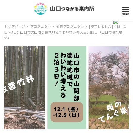
MENU
トップページ
プロジェクト
募集プロジェクト
[終了しました]【12月1
日～3日】山口市の山間部徳地地域でわいわい考える2泊3日（山口市徳地地
域）