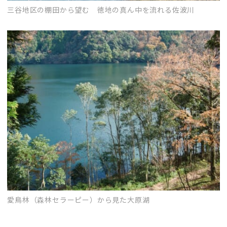
三谷地区の棚田から望む 徳地の真ん中を流れる佐波川
愛鳥林（森林セラーピー）から見た大原湖