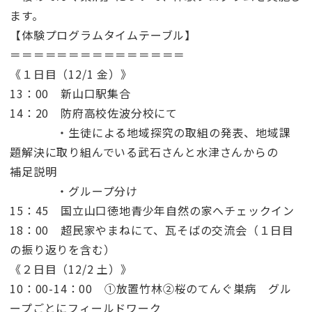
ます。
【体験プログラムタイムテーブル】
＝＝＝＝＝＝＝＝＝＝＝＝＝＝＝
《１日目（12/1 金）》
13：00 新山口駅集合
14：20 防府高校佐波分校にて
・生徒による地域探究の取組の発表、地域課
題解決に取り組んでいる武石さんと水津さんからの
補足説明
・グループ分け
15：45 国立山口徳地青少年自然の家へチェックイン
18：00 超民家やまねにて、瓦そばの交流会（１日目
の振り返りを含む）
《２日目（12/2 土）》
10：00-14：00 ①放置竹林②桜のてんぐ巣病 グル
ープごとにフィールドワーク