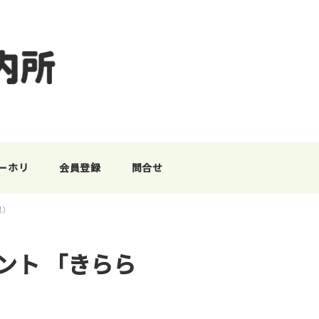
ーホリ
会員登録
問合せ
県）
ント 「きらら