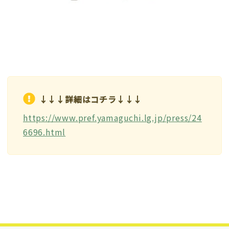
↓↓↓詳細はコチラ↓↓↓
https://www.pref.yamaguchi.lg.jp/press/24
6696.html