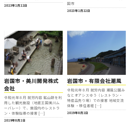
国市
2023年1月22日
2023年1月22日
岩国市・美川開発株式
岩国市・有限会社潮風
会社
令和元年８月 就労内容 潮風公園み
なとオアシスゆう（レストラン・
令和元年８月 就労内容 鉱山跡を利
特産品売り場）での接客 地域交流
用した観光施設（地底王国美川ム
体験 ・移住者経 […]
ーバレー）で、施設内のレストラ
2019年8月1日
ン・体験指導の接客 […]
2019年8月1日