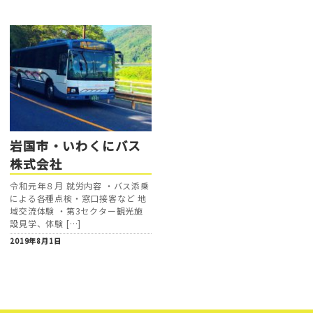
岩国市・いわくにバス
株式会社
令和元年８月 就労内容 ・バス添乗
による各種点検・窓口接客など 地
域交流体験 ・第3セクター観光施
設見学、体験 […]
2019年8月1日