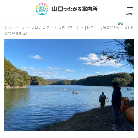
MENU
トップページ
プロジェクト
実施レポート
[レポート]海と地域を守る(下
関市豊北地区)