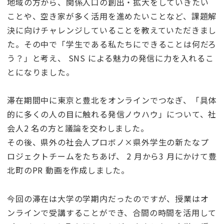
地域の⽅から、関係⼈⼝の創出・拡⼤をしていきたい
ことや、空き家が多く活⽤を進めたいことなど、課題解
決に向けチャレンジしていることを教えていただきまし
た。その中で「学⽣である私たちにできることは何だろ
う？」と考え、 SNS による魅⼒の発信に⼒を⼊れるこ
とになりました。
滞在期間中に東京と豊北をオンラインでつなぎ、「具体
的に多くの⼈の⽬に触れる発信ノウハウ」について、社
会⼈2 名の⽅と議論を交わしました。
その後、県外の社会⼈プロボノ×県外学⽣の新たなプ
ロジェクトチームをたちあげ、 2 ⽉から3 ⽉にかけて豊
北町のPR 動画を作成しました。
今回の滞在は⼤学の学期内だったのですが、授業はオ
ンラインで受講することができ、合間の時間を活⽤して